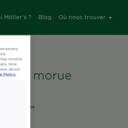
 Möller’s ?
Blog
Où nous trouver
 necessary
 our
 may involve
 any time
 more about
foie de morue
e Policy.
es et minéraux