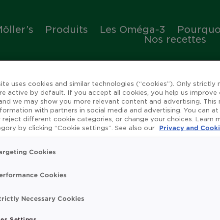
öller’s
Produits
Les Oméga-3
Pourquoi
Nos recettes
ite uses cookies and similar technologies (“cookies”). Only strictly
re active by default. If you accept all cookies, you help us improve
 and we may show you more relevant content and advertising. This
nformation with partners in social media and advertising. You can at
 reject different cookie categories, or change your choices. Learn
ienfaits de l'huile de 
gory by clicking “Cookie settings”. See also our
Privacy and Cooki
argeting Cookies
erformance Cookies
rue
Omega 3
Système immunitaire
Vitamin
trictly Necessary Cookies
t search.
es Settings