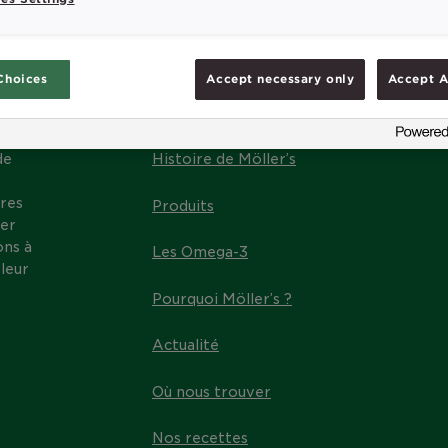
Choices
Accept necessary only
Accept A
MENU
de
Histoire de Möller’s
res
Produits
ter
ons à
Les Omega-3
leur
Pourquoi Möller’s ?
Actualité
Où nous trouver
Nos recettes