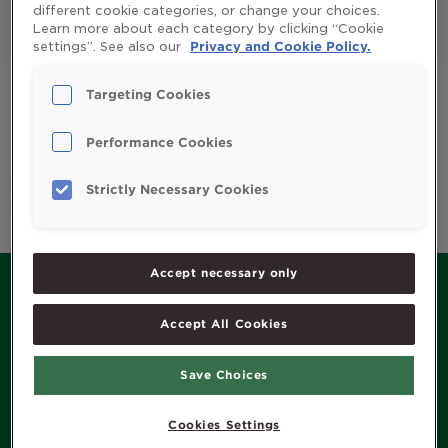
different cookie categories, or change your choices.
Learn more about each category by clicking “Cookie
All
Enfants et parents
settings”. See also our
Privacy and Cookie Policy.
Huile de foie de morue
Omega 3
Targeting Cookies
Système immunitaire
Vitamines et minéraux
Performance Cookies
Sorry, we couldn't find any posts. Please try a different
Strictly Necessary Cookies
search.
Accept necessary only
Accept All Cookies
MENU
Save Choices
Histoire de Möller’s
Produits
Cookies Settings