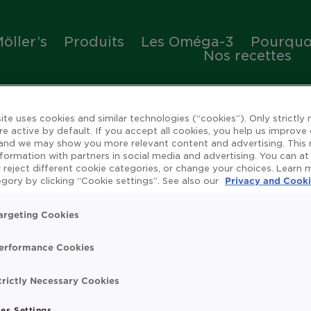
öller’s
Produits
Les Oméga-3
Pourquoi
Nos recettes
ite uses cookies and similar technologies (“cookies”). Only strictly
re active by default. If you accept all cookies, you help us improve
 and we may show you more relevant content and advertising. This
nformation with partners in social media and advertising. You can at
 reject different cookie categories, or change your choices. Learn
ienfaits de l'huile de 
gory by clicking “Cookie settings”. See also our
Privacy and Cooki
argeting Cookies
erformance Cookies
rue
Omega 3
Système immunitaire
Vitamin
trictly Necessary Cookies
t search.
es Settings