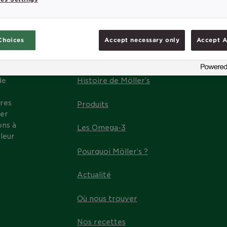
Choices
Accept necessary only
Accept A
MENU
de
Histoire de Möller’s
res
Produits
ter
ons à
Les Omega-3
leur
Pourquoi Möller’s ?
Actualité
Où nous trouver
Nos recettes