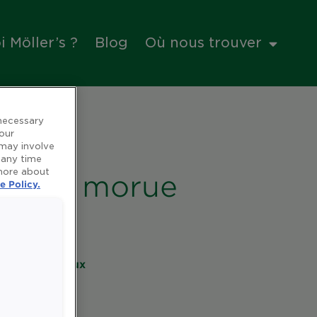
 Möller’s ?
Blog
Où nous trouver
 necessary
 our
 may involve
 any time
 more about
foie de morue
e Policy.
es et minéraux