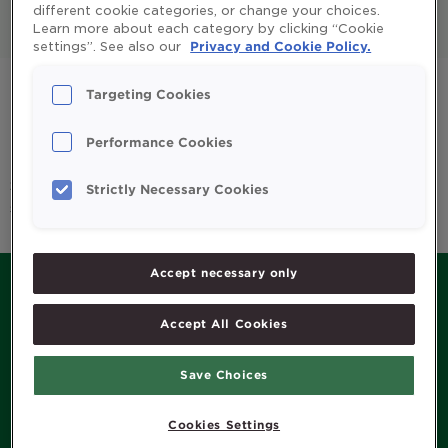
different cookie categories, or change your choices.
Learn more about each category by clicking “Cookie
All
Enfants et parents
settings”. See also our
Privacy and Cookie Policy.
Huile de foie de morue
Omega 3
Targeting Cookies
Système immunitaire
Vitamines et minéraux
Performance Cookies
Sorry, we couldn't find any posts. Please try a different
Strictly Necessary Cookies
search.
Accept necessary only
Accept All Cookies
MENU
Save Choices
Histoire de Möller’s
Produits
Cookies Settings