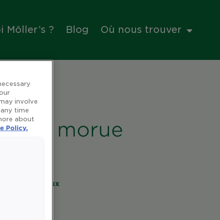
 Möller’s ?
Blog
Où nous trouver
 necessary
 our
 may involve
 any time
 more about
foie de morue
e Policy.
es et minéraux