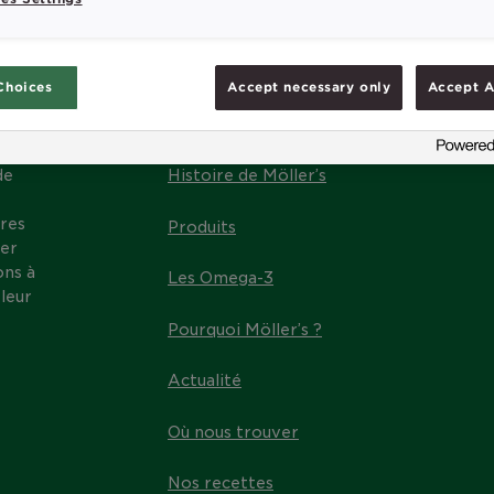
Choices
Accept necessary only
Accept A
MENU
de
Histoire de Möller’s
res
Produits
ter
ons à
Les Omega-3
leur
Pourquoi Möller’s ?
Actualité
Où nous trouver
Nos recettes