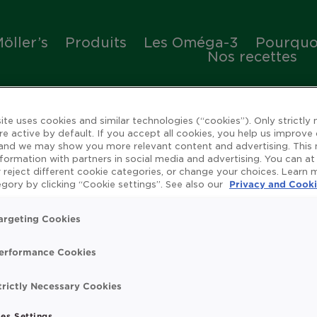
öller’s
Produits
Les Oméga-3
Pourquoi
Nos recettes
ite uses cookies and similar technologies (“cookies”). Only strictly
re active by default. If you accept all cookies, you help us improve
 and we may show you more relevant content and advertising. This
nformation with partners in social media and advertising. You can at
 reject different cookie categories, or change your choices. Learn
ienfaits de l'huile de 
gory by clicking “Cookie settings”. See also our
Privacy and Cooki
argeting Cookies
erformance Cookies
rue
Omega 3
Système immunitaire
Vitamin
trictly Necessary Cookies
t search.
es Settings