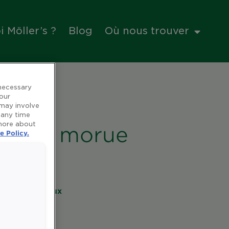
 Möller’s ?
Blog
Où nous trouver
 necessary
 our
 may involve
 any time
 more about
foie de morue
e Policy.
es et minéraux