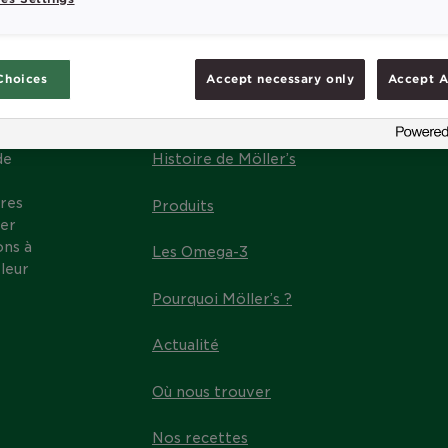
Choices
Accept necessary only
Accept A
MENU
de
Histoire de Möller’s
res
Produits
ter
ons à
Les Omega-3
leur
Pourquoi Möller’s ?
Actualité
Où nous trouver
Nos recettes