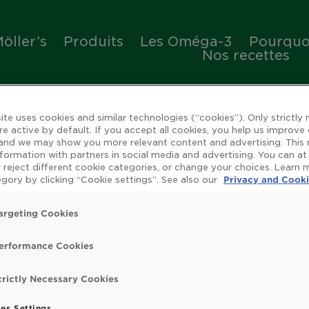
öller’s
Produits
Les Oméga-3
Pourquoi
Nos recettes
ite uses cookies and similar technologies (“cookies”). Only strictly
re active by default. If you accept all cookies, you help us improve
 and we may show you more relevant content and advertising. This
nformation with partners in social media and advertising. You can at
 reject different cookie categories, or change your choices. Learn
ienfaits de l'huile de 
gory by clicking “Cookie settings”. See also our
Privacy and Cooki
argeting Cookies
erformance Cookies
rue
Omega 3
Système immunitaire
Vitamin
trictly Necessary Cookies
t search.
es Settings