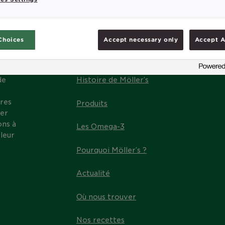
Choices
Accept necessary only
Accept A
MENU
de
Histoire de Möller’s
res
Produits
ter
ons à
Les Omega-3
leur
Pourquoi Möller’s ?
Actualité
Où nous trouver
Nos recettes