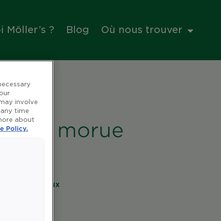
 Möller’s ?
Blog
Où nous trouver
 necessary
 our
 may involve
 any time
 more about
foie de morue
e Policy.
es et minéraux