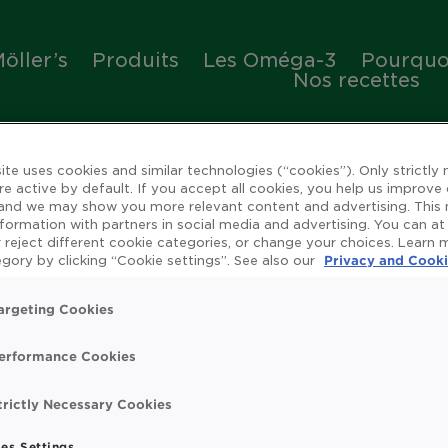
öller’s
Produits
Les Oméga-3
Pourquoi
Nos recettes
ite uses cookies and similar technologies (“cookies”). Only strictly
re active by default. If you accept all cookies, you help us improve
 and we may show you more relevant content and advertising. This
nformation with partners in social media and advertising. You can at
 reject different cookie categories, or change your choices. Learn
ienfaits de l'huile de 
gory by clicking “Cookie settings”. See also our
Privacy and Cooki
argeting Cookies
erformance Cookies
rue
Omega 3
Système immunitaire
Vitamin
trictly Necessary Cookies
t search.
es Settings