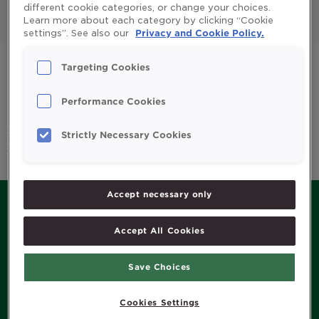
different cookie categories, or change your choices.
Learn more about each category by clicking “Cookie
All
Enfants et parents
settings”. See also our
Privacy and Cookie Policy.
Huile de foie de morue
Omega 3
Targeting Cookies
Système immunitaire
Vitamines et minéraux
Performance Cookies
Sorry, we couldn't find any posts. Please try a different
Strictly Necessary Cookies
search.
Accept necessary only
Accept All Cookies
MENU
Save Choices
Histoire de Möller’s
Produits
Cookies Settings