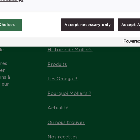
Choices
Accept necessary only
Accept A
MENU
de
Histoire de Möller’s
res
Produits
ter
ons à
Les Omega-3
leur
Pourquoi Möller’s ?
Actualité
Où nous trouver
Nos recettes