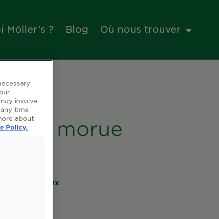
 Möller’s ?
Blog
Où nous trouver
 necessary
 our
 may involve
 any time
 more about
foie de morue
e Policy.
es et minéraux