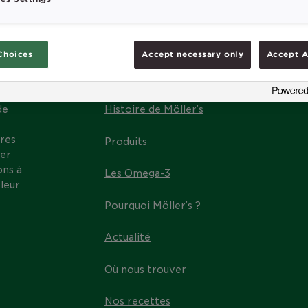
Choices
Accept necessary only
Accept A
MENU
de
Histoire de Möller’s
res
Produits
ter
ons à
Les Omega-3
leur
Pourquoi Möller’s ?
Actualité
Où nous trouver
Nos recettes