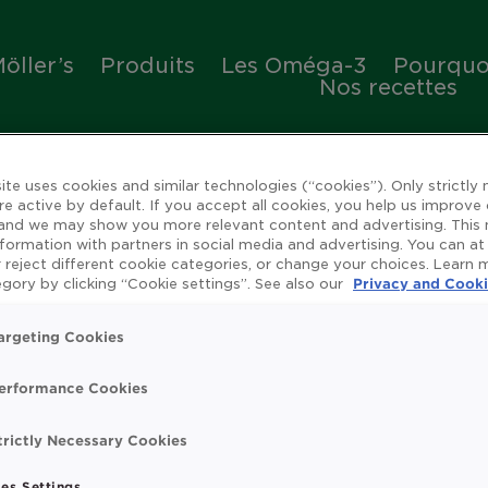
öller’s
Produits
Les Oméga-3
Pourquoi
Nos recettes
ite uses cookies and similar technologies (“cookies”). Only strictly
re active by default. If you accept all cookies, you help us improve
 and we may show you more relevant content and advertising. This
nformation with partners in social media and advertising. You can at
 reject different cookie categories, or change your choices. Learn
ienfaits de l'huile de 
gory by clicking “Cookie settings”. See also our
Privacy and Cooki
argeting Cookies
erformance Cookies
rue
Omega 3
Système immunitaire
Vitamin
trictly Necessary Cookies
t search.
es Settings