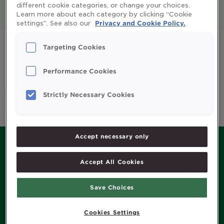
different cookie categories, or change your choices.
Learn more about each category by clicking “Cookie
All
Enfants et parents
settings”. See also our
Privacy and Cookie Policy.
Huile de foie de morue
Omega 3
Targeting Cookies
Système immunitaire
Vitamines et minéraux
Performance Cookies
Sorry, we couldn't find any posts. Please try a different
Strictly Necessary Cookies
search.
Accept necessary only
Accept All Cookies
MENU
Save Choices
Histoire de Möller’s
Produits
Cookies Settings