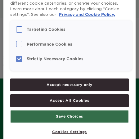
different cookie categories, or change your choices.
Learn more about each category by clicking “Cookie
All
Enfants et parents
settings”. See also our
Privacy and Cookie Policy.
Huile de foie de morue
Omega 3
Targeting Cookies
Système immunitaire
Vitamines et minéraux
Performance Cookies
Sorry, we couldn't find any posts. Please try a different
Strictly Necessary Cookies
search.
Accept necessary only
Accept All Cookies
MENU
Save Choices
Histoire de Möller’s
Produits
Cookies Settings