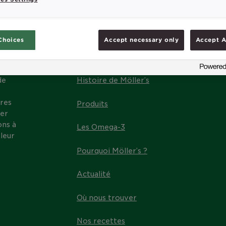
Choices
Accept necessary only
Accept A
MENU
de
Histoire de Möller’s
res
Produits
ter
ons à
Les Omega-3
leur
Pourquoi Möller’s ?
Actualité
Où nous trouver
Nos recettes