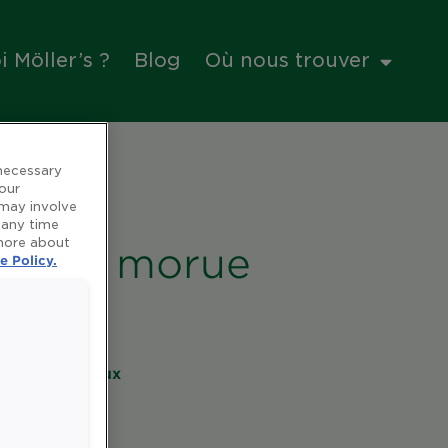
 Möller’s ?
Blog
Où nous trouver
 necessary
 our
 may involve
 any time
 more about
foie de morue
e Policy.
es et minéraux