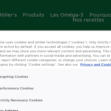
öller’s
Produits
Les Oméga-3
Pourquoi
Nos recettes
ite uses cookies and similar technologies (“cookies”). Only strictly
re active by default. If you accept all cookies, you help us improve
 and we may show you more relevant content and advertising. This
nformation with partners in social media and advertising. You can at
 reject different cookie categories, or change your choices. Learn
ienfaits de l'huile de 
gory by clicking “Cookie settings”. See also our
Privacy and Cooki
argeting Cookies
erformance Cookies
rue
Omega 3
Système immunitaire
Vitamin
trictly Necessary Cookies
t search.
es Settings