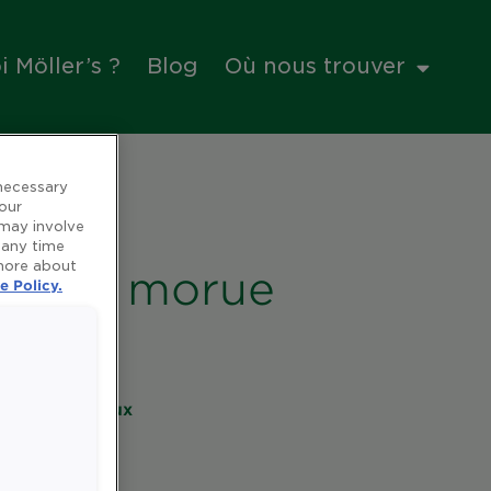
 Möller’s ?
Blog
Où nous trouver
 necessary
 our
 may involve
 any time
 more about
foie de morue
e Policy.
es et minéraux