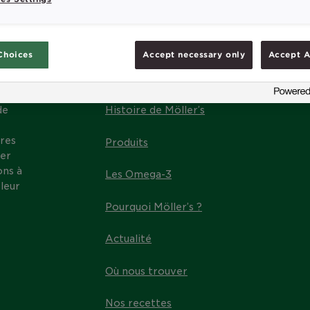
Choices
Accept necessary only
Accept A
MENU
de
Histoire de Möller’s
res
Produits
ter
ons à
Les Omega-3
leur
Pourquoi Möller’s ?
Actualité
Où nous trouver
Nos recettes