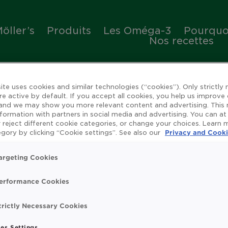
öller’s
Produits
Les Oméga-3
Pourquoi
Nos recettes
ite uses cookies and similar technologies (“cookies”). Only strictly
re active by default. If you accept all cookies, you help us improve
 and we may show you more relevant content and advertising. This
nformation with partners in social media and advertising. You can at
 reject different cookie categories, or change your choices. Learn
ienfaits de l'huile de 
gory by clicking “Cookie settings”. See also our
Privacy and Cooki
argeting Cookies
erformance Cookies
rue
Omega 3
Système immunitaire
Vitamin
trictly Necessary Cookies
t search.
es Settings