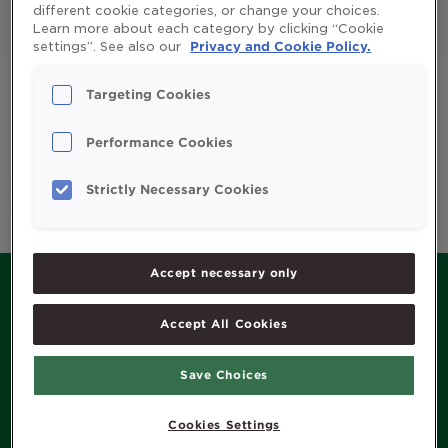
different cookie categories, or change your choices.
Learn more about each category by clicking “Cookie
All
Enfants et parents
settings”. See also our
Privacy and Cookie Policy.
Huile de foie de morue
Omega 3
Targeting Cookies
Système immunitaire
Vitamines et minéraux
Performance Cookies
Sorry, we couldn't find any posts. Please try a different
Strictly Necessary Cookies
search.
Accept necessary only
Accept All Cookies
MENU
Save Choices
Histoire de Möller’s
Produits
Cookies Settings