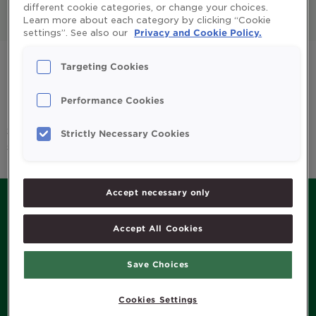
different cookie categories, or change your choices.
Learn more about each category by clicking “Cookie
All
Enfants et parents
settings”. See also our
Privacy and Cookie Policy.
Huile de foie de morue
Omega 3
Targeting Cookies
Système immunitaire
Vitamines et minéraux
Performance Cookies
Sorry, we couldn't find any posts. Please try a different
Strictly Necessary Cookies
search.
Accept necessary only
Accept All Cookies
MENU
Save Choices
Histoire de Möller’s
Produits
Cookies Settings