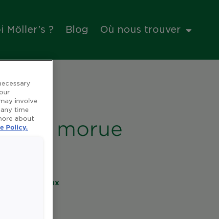
 Möller’s ?
Blog
Où nous trouver
 necessary
 our
 may involve
 any time
 more about
foie de morue
e Policy.
es et minéraux