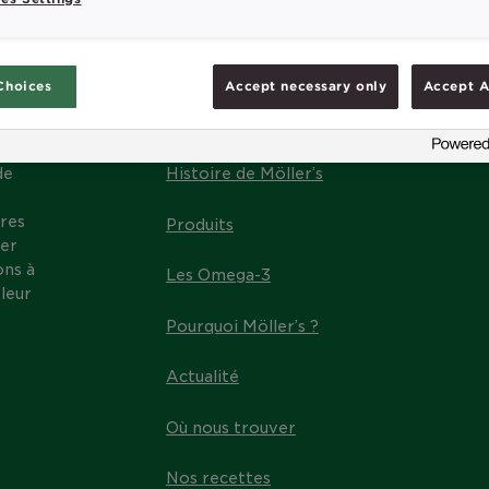
Choices
Accept necessary only
Accept A
MENU
de
Histoire de Möller’s
res
Produits
ter
ons à
Les Omega-3
leur
Pourquoi Möller’s ?
Actualité
Où nous trouver
Nos recettes