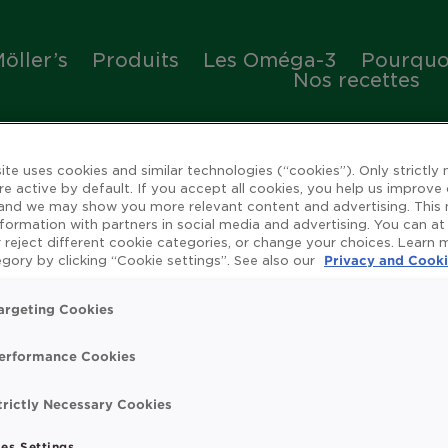
öller’s
Produits
Les Oméga-3
Pourquoi
Nos recettes
ite uses cookies and similar technologies (“cookies”). Only strictly
re active by default. If you accept all cookies, you help us improve
 and we may show you more relevant content and advertising. This
nformation with partners in social media and advertising. You can at
 reject different cookie categories, or change your choices. Learn
ienfaits de l'huile de 
gory by clicking “Cookie settings”. See also our
Privacy and Cooki
argeting Cookies
erformance Cookies
rue
Omega 3
Système immunitaire
Vitamin
trictly Necessary Cookies
t search.
es Settings