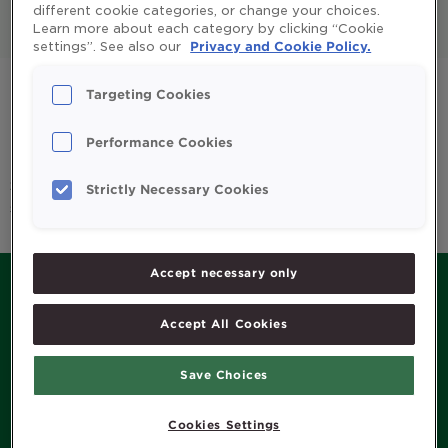
different cookie categories, or change your choices.
Learn more about each category by clicking “Cookie
All
Enfants et parents
settings”. See also our
Privacy and Cookie Policy.
Huile de foie de morue
Omega 3
Targeting Cookies
Système immunitaire
Vitamines et minéraux
Performance Cookies
Sorry, we couldn't find any posts. Please try a different
Strictly Necessary Cookies
search.
Accept necessary only
Accept All Cookies
MENU
Save Choices
Histoire de Möller’s
Produits
Cookies Settings