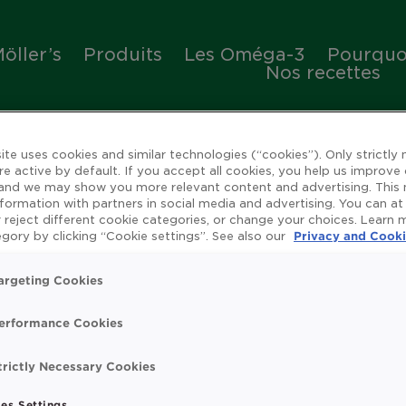
öller’s
Produits
Les Oméga-3
Pourquoi
Nos recettes
ite uses cookies and similar technologies (“cookies”). Only strictly
re active by default. If you accept all cookies, you help us improve
 and we may show you more relevant content and advertising. This
nformation with partners in social media and advertising. You can at
 reject different cookie categories, or change your choices. Learn
ienfaits de l'huile de 
gory by clicking “Cookie settings”. See also our
Privacy and Cooki
argeting Cookies
erformance Cookies
rue
Omega 3
Système immunitaire
Vitamin
trictly Necessary Cookies
t search.
es Settings