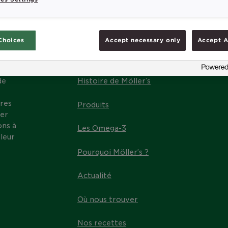
Choices
Accept necessary only
Accept A
MENU
de
Histoire de Möller’s
res
Produits
ter
ons à
Les Omega-3
leur
Pourquoi Möller’s ?
Actualité
Où nous trouver
Nos recettes