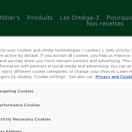
öller’s
Produits
Les Oméga-3
Pourquoi
Nos recettes
ite uses cookies and similar technologies (“cookies”). Only strictly
re active by default. If you accept all cookies, you help us improve
 and we may show you more relevant content and advertising. This
nformation with partners in social media and advertising. You can at
 reject different cookie categories, or change your choices. Learn
ienfaits de l'huile de 
gory by clicking “Cookie settings”. See also our
Privacy and Cooki
argeting Cookies
erformance Cookies
rue
Omega 3
Système immunitaire
Vitamin
trictly Necessary Cookies
t search.
es Settings