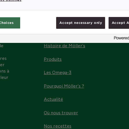
Choices
Accept necessary only
Accept A
MENU
de
Histoire de Möller’s
res
Produits
ter
ons à
Les Omega-3
leur
Pourquoi Möller’s ?
Actualité
Où nous trouver
Nos recettes