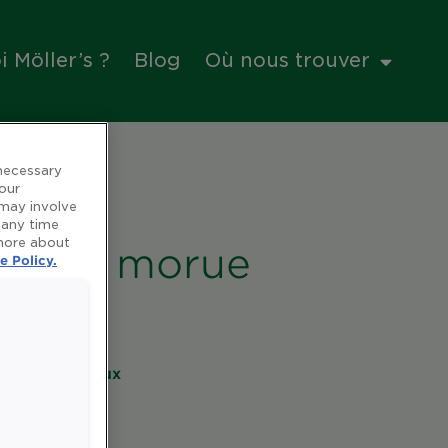
 Möller’s ?
Blog
Où nous trouver
 necessary
 our
 may involve
 any time
 more about
foie de morue
e Policy.
es et minéraux