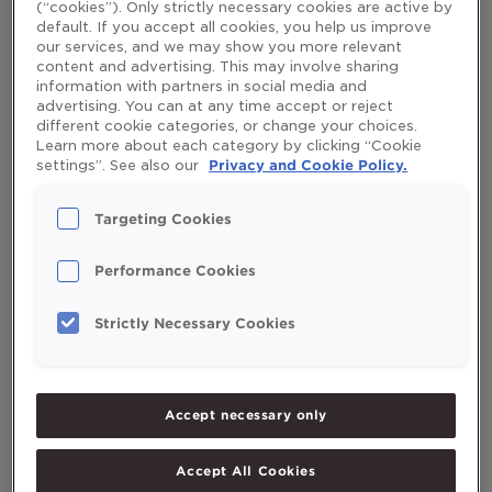
(“cookies”). Only strictly necessary cookies are active by
default. If you accept all cookies, you help us improve
our services, and we may show you more relevant
content and advertising. This may involve sharing
–
+
Portions
information with partners in social media and
advertising. You can at any time accept or reject
different cookie categories, or change your choices.
Learn more about each category by clicking “Cookie
Ingrédients
settings”. See also our
Privacy and Cookie Policy.
Targeting Cookies
15
g
de beurre
10
cl
de crème fraîche
Performance Cookies
1
c. à café
d'huile de foie de morue liquide Möllers arôme
naturel de citron
Strictly Necessary Cookies
1
c. à soupe
de ciboulette fraîche
sel et poivre
Accept necessary only
Préparation
Accept All Cookies