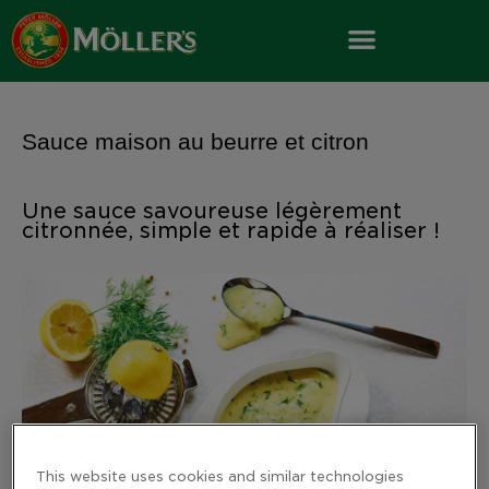
Skip
to
content
Sauce maison au beurre et citron
Une sauce savoureuse légèrement
citronnée, simple et rapide à réaliser !
This website uses cookies and similar technologies