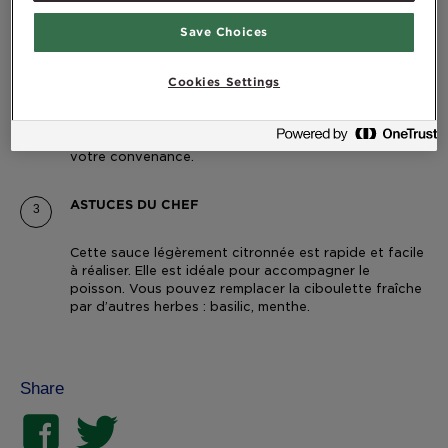
Faites fondre le beurre pendant 1 min à 750 watts au
micro-ondes. Ajoutez la crème fraîche et remettez à
Save Choices
chauffer au micro-ondes 1 min à 750 watts.
Cookies Settings
Ajoutez l’huile de foie de morue et la ciboulette.
Mélangez. Assaisonnez avec du sel et du poivre selon
votre convenance.
ASTUCES DU CHEF
Cette sauce légèrement citronnée est rapide et facile
à réaliser. Elle est idéale pour accompagner le
poisson. Vous pouvez remplacer la ciboulette fraîche
par d’autres herbes : basilic, menthe.
Share