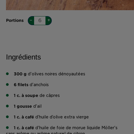
–
+
Portions
Ingrédients
300
g
d'olives noires dénoyautées
6
filets
d'anchois
1
c. à soupe
de câpres
1
gousse
d'ail
1
c. à café
d’huile d’olive extra vierge
1
c. à café
d'huile de foie de morue liquide Möller's
sans arôme ou arôme naturel de citron