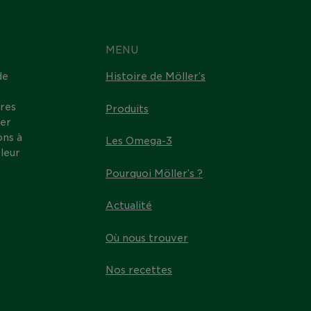
MENU
de
Histoire de Möller’s
res
Produits
ter
ons à
Les Omega-3
leur
Pourquoi Möller’s ?
Actualité
Où nous trouver
Nos recettes