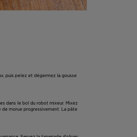
ux, puis pelez et dégermez la gousse
.
pres dans le bol du robot mixeur. Mixez
foie de morue progressivement. La pâte
nvenance. Servez la tapenade d’olives