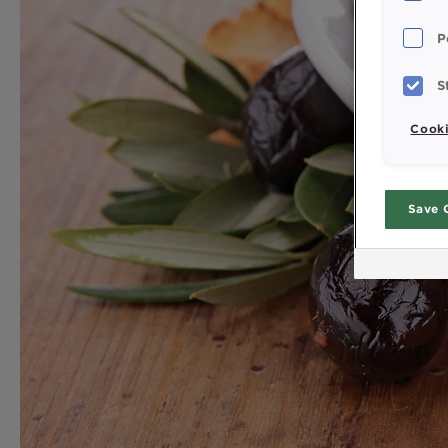
P
S
Cooki
Save 