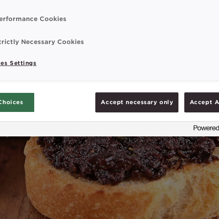
erformance Cookies
trictly Necessary Cookies
es Settings
Choices
Accept necessary only
Accept A