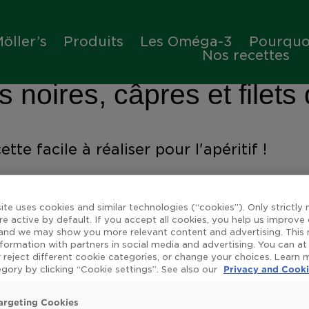
öller’s
Produits
Les Oméga-3
Pourquoi
Nos recettes
 noires, câpres et filets
tte facile à réaliser pour l'apéritif !
ite uses cookies and similar technologies (“cookies”). Only strictly
re active by default. If you accept all cookies, you help us improve
 and we may show you more relevant content and advertising. This
nformation with partners in social media and advertising. You can at
 reject different cookie categories, or change your choices. Learn
gory by clicking “Cookie settings”. See also our
Privacy and Cooki
argeting Cookies