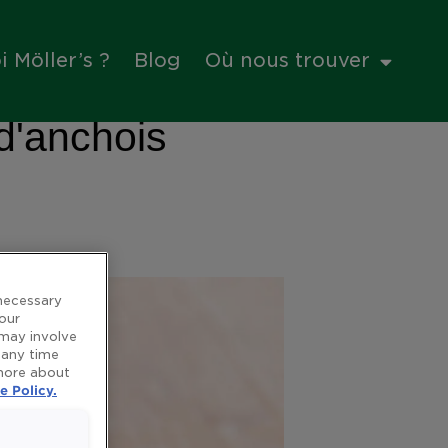
 Möller’s ?
Blog
Où nous trouver
 d'anchois
 necessary
 our
 may involve
 any time
 more about
e Policy.